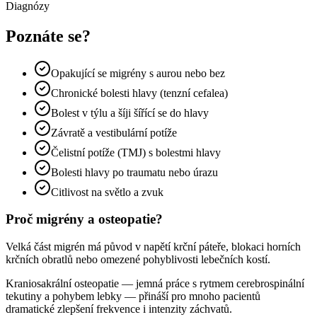
Diagnózy
Poznáte se?
Opakující se migrény s aurou nebo bez
Chronické bolesti hlavy (tenzní cefalea)
Bolest v týlu a šíji šířící se do hlavy
Závratě a vestibulární potíže
Čelistní potíže (TMJ) s bolestmi hlavy
Bolesti hlavy po traumatu nebo úrazu
Citlivost na světlo a zvuk
Proč migrény a osteopatie?
Velká část migrén má původ v napětí krční páteře, blokaci horních
krčních obratlů nebo omezené pohyblivosti lebečních kostí.
Kraniosakrální osteopatie — jemná práce s rytmem cerebrospinální
tekutiny a pohybem lebky — přináší pro mnoho pacientů
dramatické zlepšení frekvence i intenzity záchvatů.