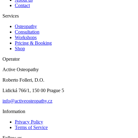
Contact
Services
Osteopathy
Consultation
Workshops
Pricing & Booking
Shop
Operator
Active Osteopathy
Roberto Folleri, D.O.
Lidická 766/1, 150 00 Prague 5
info@activeosteopathy.cz
Information
Privacy Policy
Terms of Service
Follow us