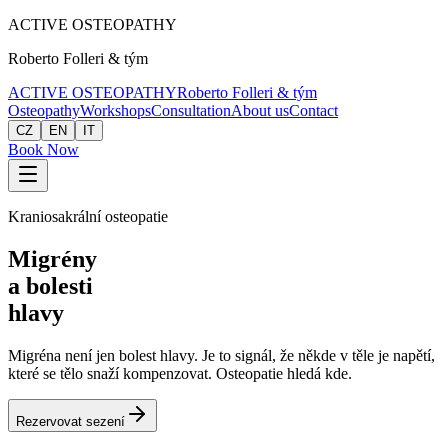
ACTIVE
OSTEOPATHY
Roberto Folleri & tým
ACTIVE
OSTEOPATHY
Roberto Folleri & tým
Osteopathy
Workshops
Consultation
About us
Contact
CZ
EN
IT
Book Now
Kraniosakrální osteopatie
Migrény
a bolesti
hlavy
Migréna není jen bolest hlavy. Je to signál, že někde v těle je napětí,
které se tělo snaží kompenzovat. Osteopatie hledá kde.
Rezervovat sezení