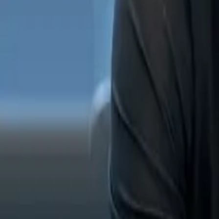
Praga & Jindřichův Hradec
Active Osteopathy Praga
Cura osteopatica olistica per il tuo corpo
Prenota una Sessione
Consultazione Gratuita
D.O.
Osteopata diplomato
2
Studi