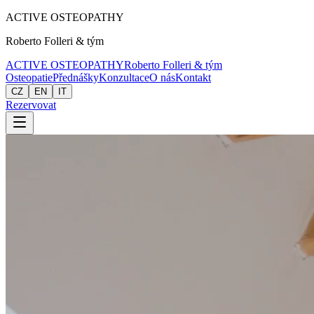
ACTIVE
OSTEOPATHY
Roberto Folleri & tým
ACTIVE
OSTEOPATHY
Roberto Folleri & tým
Osteopatie
Přednášky
Konzultace
O nás
Kontakt
CZ
EN
IT
Rezervovat